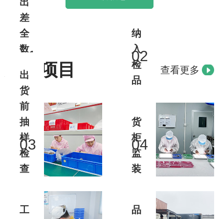
出
差
全
纳
数
入
01
02
检
检
服务项目
查看更多
出
品
品
货
前
抽
货
样
柜
03
04
检
监
查
装
工
品