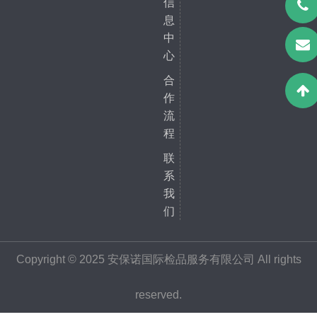
信
息
中
心
合
作
流
程
联
系
我
们
Copyright © 2025 安保诺国际检品服务有限公司 All rights
reserved.