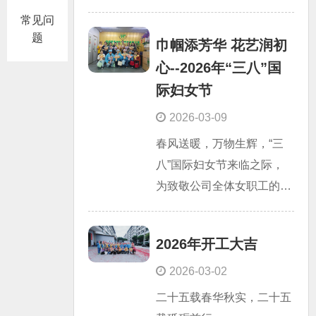
您创造长期价值。 2、拒绝
常见问
千篇一律，专注一对一精准
题
巾帼添芳华 花艺润初
服务，为您提供专属个性化
心--2026年“三八”国
解决方案，助力稳健前行、
际妇女节
提质升级。 3、以客户为中
心，以实效为导向，深度适
2026-03-09
配场景与需求，提供全流程
春风送暖，万物生辉，“三
个性化解决方案，让每一份
八”国际妇女节来临之际，
投入都看得见成果。4、聚
为致敬公司全体女职工的辛
焦企业核心需求，打造专属
勤付出与坚守奉献，丰富女
个性化解决方案，赋能业务
职工精神文化生活，传递公
创新升级，实现高质量可持
2026年开工大吉
司的关怀与敬意，安保诺公
续发展。
司特举办“巾帼添芳华，花
2026-03-02
艺润初心”三八妇女节插花
二十五载春华秋实，二十五
主题活动，让全体女职工在