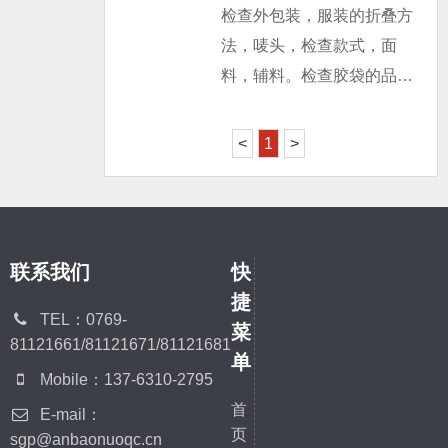
有先发优势的独立第三方检
检查外包装，服装的折叠方
生产机器和设备等，来让买
验机构发展将迎来机遇。
法，唛头，检查款式，面
家迅速了解他们的状况。
数据显示，省、市、县
料，辅料。检查胶袋的品
生产初期检验怎么做？在生
各级政府质检部门如质量技
质、胶袋上所印的LOGO和
产初期阶段，我们将根据客
术监督局、进出口检验检疫
警告语、胶袋贴纸及服装的
<
1
>
户提供的产品说明和参考样
局占据近50%的市场份额，
折叠方法是否符合客人的要
品，对原材料，零部件、配
外资占35%，民资只占
求。检查主唛、尺码唛、洗
件、半成品和部分成品进行
10%。一位长期跟踪检验检
水唛、挂牌等标牌的内容、
检验。通过检验，预测可能
测市场的行业分析师表示，
品质和位置是否正确，是否
存在的问题并提出建议，确
联系我们
快
参考海外发展的经验，政府
符合资料上的要求。检查大
保产品符合客户的要求。
捷
背景的机构参与检测，与检
货款式是否与原样一致，资
TEL：0769-
菜
测机构作为第三方的独立性
81121661/81121671/81121681
料上有些需要大货中改进的
单
是有冲突的，在欧美国家尤
地方是否有改进。同时检查
Mobile：137-6310-2795
其是美国，国有机构出具的
服装上的面料、里布、钮
首
E-mail：
检验报告不被认可，因此，
页
扣、铆钉、拉链等的品质和
sgp@anbaonuoqc.cn