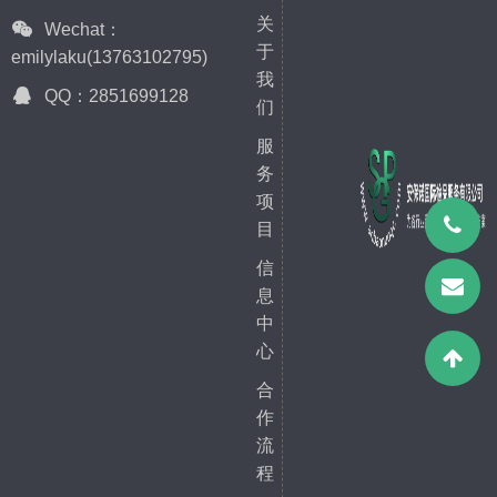
国内检测市场化是可以预期
颜色是否跟原样上一致，是
关
Wechat：
的。
于
否符合客人的要求。检查款
emilylaku(13763102795)
我
式的方法按照从上到下、从
QQ：2851699128
们
左到右、从前面到后面、从
服
外面到里面的顺序，以防止
务
某个部位的遗漏。
项
目
信
息
中
心
合
作
流
程