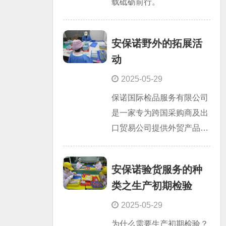
载砥砺前行。
花香四溢中放松身心、陶冶
情操，共度一个温馨而有意
安保诺野外的拓展活
义的节日。
动
2025-05-29
保诺国际检品服务有限公司
是一家专为跨国采购商及出
口贸易公司提供外贸产品品
质检验服务的第三方验货公
司，致力于向客户提供专业
安保诺验货服务的种
的检验及质量技术服 务，
类之生产初期检验
避免交货上的延误和产品的
缺陷！公司成立来2008
2025-05-29
年，总公司设立在交通便
为什么需要生产初期检验？