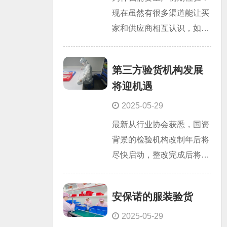
利、工厂集中的东莞，分公
现在虽然有很多渠道能让买
司辐射广东、浙江、上海、
家和供应商相互认识，如传
山东、江苏、河北。安保诺
统的杂志、展会平台；新型
能 根据客户的需要，在最
的电子商务平台等，但供应
短的通知期内提供验货服
第三方验货机构发展
链的复杂性造成的采购盲点
务，并能高效地完成。 公
将迎机遇
使买家不知道是什么厂家在
司2009年下半年扩建检品
什么条件下为他们生产。而
2025-05-29
工厂，无尘车间1300平方
现今，基于监管条件和消费
最新从行业协会获悉，国资
米，两条流水拉，两台检针
者的期望，越来越多的买家
背景的检验机构改制年后将
机，满足于客 户可以将成
需要了解产品的各项合规
尽快启动，整改完成后将推
品拉至检品工厂，全检后包
性。 安保诺旨在让买家和
向市场，与民营实验室同台
装直接在我公司出货。
供应商能有效并以更大的信
竞争。这意味着，目前国有
心达成业务合作。通过安保
安保诺的服装验货
检验机构垄断一半以上市场
诺的生产初期检验，展示制
份额的格局有望被打破，具
2025-05-29
造商基本情况、生产能力、